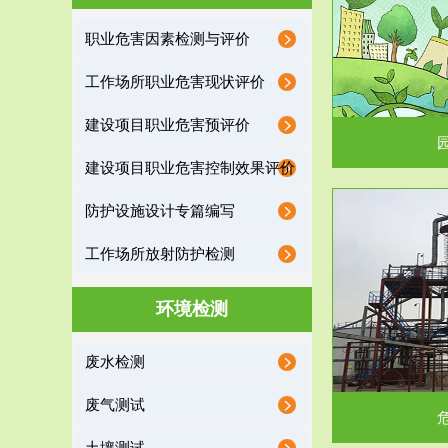
园区环保管家
职业危害因素检测与评价
2016 年 4 月，环保部下发《关于积极发挥环境
排污许可证作
工作场所职业危害现状评价
保护作用促进供给侧结...
据
建设项目职业危害预评价
建设项目职业危害控制效果评价
防护设施设计专篇编写
服务范围
工作场所放射防护检测
危险废物处理
环境检测
危险废物解释：根据《中华人民共和国固体废物
蔚蓝生态环境
废水检测
污染防治法》的规定，危...
括
废气测试