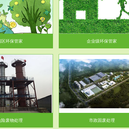
企业级环保管家
固体危险废物处理
为企业环保执法情况的一个重要依
固体废物解释：固体废物是指人们
，其必要性及合规性...
日常生活和其他活动中..
园区环保管家
企业级环保管家
服务范围
服务范围
市政固废处理
工作场所职业危害因素检测与评
科技所从事的市政废物处理业务包
【检测评价意义】：全面了解工作
市政废物的处理处...
害因素分布与浓（强）度..
危险废物处理
市政固废处理