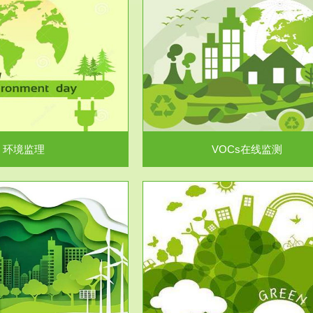
服务范围
服务范围
VOCs在线监测
集团/企业级VOCs综合管
域大气污染防治“十二五”规划》有
进行VOCs管控，首先就要找到排
机废气净化率达...
监测估算出排放量。企业..
环境监理
VOCs在线监测
服务范围
服务范围
场地调查及风险评估
土壤修复
委托，对于拟关停搬迁和拟变更土
利用方式或者土地使...