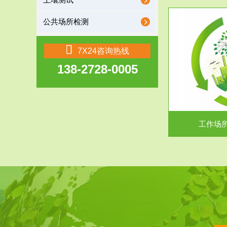
土壤测试
公共场所检测
服务范围
7X24咨询热线
138-2728-0005
工作场所职业危害现状评价
【现状评价意义】：具体因素----通过质谱分析
废水污水检测
等多种手段明确工作场...
中
工作场