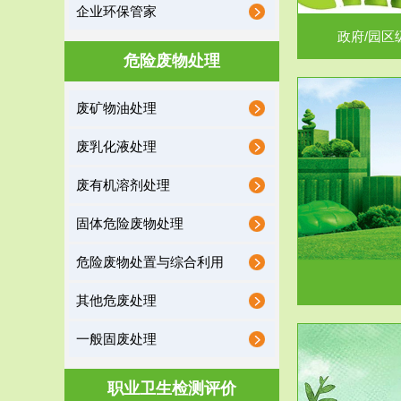
企业环保管家
政府/园区
危险废物处理
废矿物油处理
服务范围
废乳化液处理
噪声治理
废有机溶剂处理
固体危险废物处理
危险废物处置与综合利用
其他危废处理
一般固废处理
服务范围
职业卫生检测评价