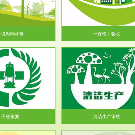
目环境保护管理条例》第十七条 编
排污许可申报咨询：（排污许可证
环境影响报告书、...
人民共和国环境保护法》..
环境影响评价
环保竣工验收
服务范围
服务范围
清洁生产审核
安全评价
民共和国清洁生产促进法》、《清
安全评价安全评价目的是查找、分
生产审核暂行办法...
程、系统、生产经营活..
应急预案
清洁生产审核