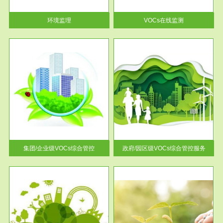
率达...
环境监理
VOCs在线监测
服务范围
控
政府/园区级VOCs综合管控服务
找到
根据《石化行业挥发性有机物综
排放
合整治方案》文件要求，到2017
年，全...
集团/企业级VOCs综合管控
政府/园区级VOCs综合管控服务
服务范围