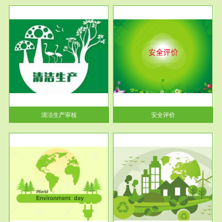
服务范围
安全评价
生产
安全评价安全评价目的是查找、
暂行
分析和预测工程、系统、生产经
营活...
清洁生产审核
安全评价
服务范围
VOCs在线监测
目环
根据《重点区域大气污染防
要辅
治“十二五”规划》有机废气净化