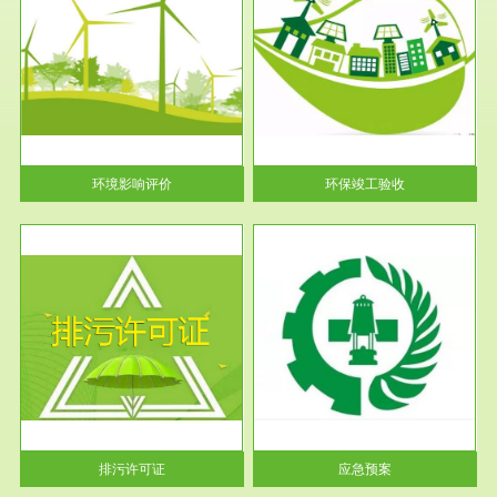
服务范围
环保竣工验收
护
根据《建设项目环境保护管理条
利
例》第十七条 编制环境影响报
告书、...
环境影响评价
环保竣工验收
服务范围
应急预案
许可
根据《中华人民共和国环境保护
环境
法》第十九条 企业事业单位应
当按照...
排污许可证
应急预案