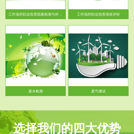
解工
-通过质谱分析等多种手段明确
与浓
工作场...
工作场所职业危害因素检测与评价...
工作场所职业危害现状评价
服务范围
废气测试
工厂
检测范围工业废气检测包括有机
水、
废气和无机废气。有机废气主要
包括...
废水检测
废气测试
选择我们的四大优势