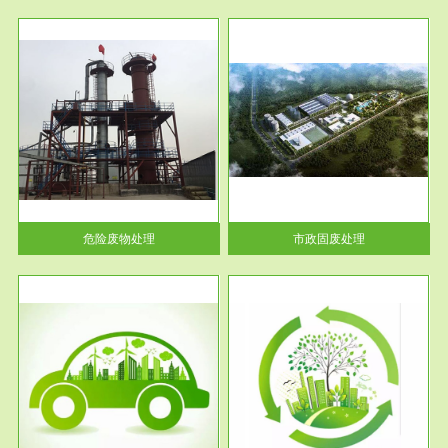
服务范围
市政固废处理
人民
蔚蓝生态环境科技所从事的市政
》的
废物处理业务包括市政废物的处
理处...
危险废物处理
市政固废处理
服务范围
与评
工作场所职业危害现状评价
【现状评价意义】：具体因素---