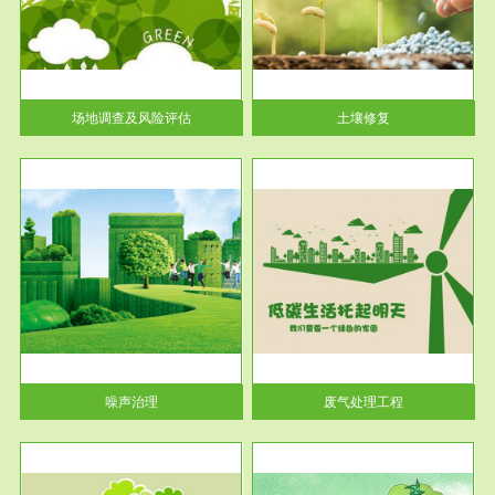
土壤修复
关停
或者
场地调查及风险评估
土壤修复
服务范围
废气处理工程
噪声治理
废气处理工程