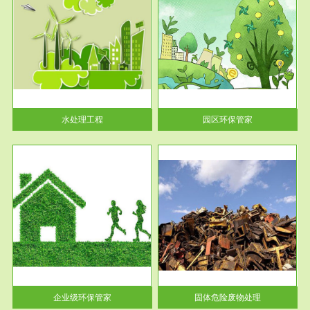
服务范围
园区环保管家
2016 年 4 月，环保部下发《关
于积极发挥环境保护作用促进供
给侧结...
水处理工程
园区环保管家
服务范围
固体危险废物处理
法情
固体废物解释：固体废物是指人
性及
们在生产建设、日常生活和其他
活动中...
企业级环保管家
固体危险废物处理