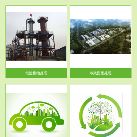
服务范围
市政固废处理
人民
蔚蓝生态环境科技所从事的市政
》的
废物处理业务包括市政废物的处
理处...
危险废物处理
市政固废处理
服务范围
与评
工作场所职业危害现状评价
【现状评价意义】：具体因素---