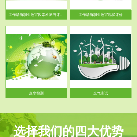
解工
-通过质谱分析等多种手段明确
与浓
工作场...
工作场所职业危害因素检测与评价...
工作场所职业危害现状评价
服务范围
废气测试
工厂
检测范围工业废气检测包括有机
水、
废气和无机废气。有机废气主要
包括...
废水检测
废气测试
选择我们的四大优势