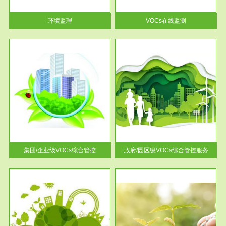
率达...
环境监理
VOCs在线监测
服务范围
控
政府/园区级VOCs综合管控服务
找到
根据《石化行业挥发性有机物综
排放
合整治方案》文件要求，到2017
年，全...
集团/企业级VOCs综合管控
政府/园区级VOCs综合管控服务
服务范围