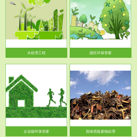
服务范围
园区环保管家
2016 年 4 月，环保部下发《关
于积极发挥环境保护作用促进供
给侧结...
水处理工程
园区环保管家
服务范围
固体危险废物处理
法情
固体废物解释：固体废物是指人
性及
们在生产建设、日常生活和其他
活动中...
企业级环保管家
固体危险废物处理