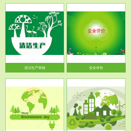
服务范围
安全评价
生产
安全评价安全评价目的是查找、
暂行
分析和预测工程、系统、生产经
营活...
清洁生产审核
安全评价
服务范围
VOCs在线监测
目环
根据《重点区域大气污染防
要辅
治“十二五”规划》有机废气净化