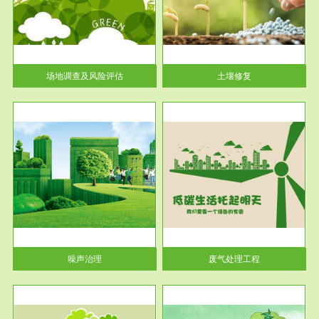
土壤修复
关停
或者
场地调查及风险评估
土壤修复
服务范围
废气处理工程
噪声治理
废气处理工程