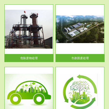
服务范围
市政固废处理
人民
蔚蓝生态环境科技所从事的市政
》的
废物处理业务包括市政废物的处
理处...
危险废物处理
市政固废处理
服务范围
与评
工作场所职业危害现状评价
【现状评价意义】：具体因素---