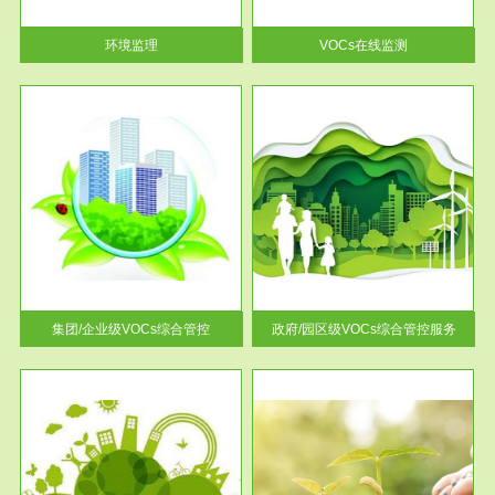
率达...
环境监理
VOCs在线监测
服务范围
控
政府/园区级VOCs综合管控服务
找到
根据《石化行业挥发性有机物综
排放
合整治方案》文件要求，到2017
年，全...
集团/企业级VOCs综合管控
政府/园区级VOCs综合管控服务
服务范围