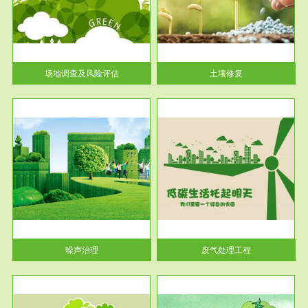
土壤修复
关停
或者
场地调查及风险评估
土壤修复
服务范围
废气处理工程
噪声治理
废气处理工程