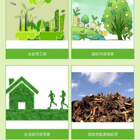
服务范围
园区环保管家
2016 年 4 月，环保部下发《关
于积极发挥环境保护作用促进供
给侧结...
水处理工程
园区环保管家
服务范围
固体危险废物处理
法情
固体废物解释：固体废物是指人
性及
们在生产建设、日常生活和其他
活动中...
企业级环保管家
固体危险废物处理