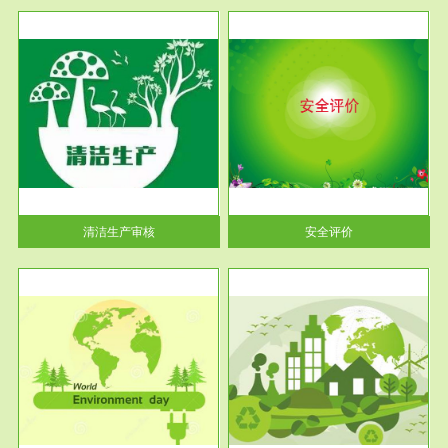
服务范围
安全评价
生产
安全评价安全评价目的是查找、
暂行
分析和预测工程、系统、生产经
营活...
清洁生产审核
安全评价
服务范围
VOCs在线监测
目环
根据《重点区域大气污染防
要辅
治“十二五”规划》有机废气净化