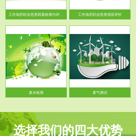
解工
-通过质谱分析等多种手段明确
与浓
工作场...
工作场所职业危害因素检测与评价...
工作场所职业危害现状评价
服务范围
废气测试
工厂
检测范围工业废气检测包括有机
水、
废气和无机废气。有机废气主要
包括...
废水检测
废气测试
选择我们的四大优势