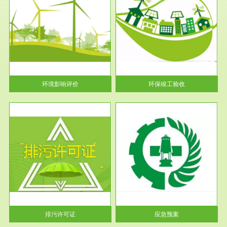
服务范围
环保竣工验收
护
根据《建设项目环境保护管理条
利
例》第十七条 编制环境影响报
告书、...
环境影响评价
环保竣工验收
服务范围
应急预案
许可
根据《中华人民共和国环境保护
环境
法》第十九条 企业事业单位应
当按照...
排污许可证
应急预案