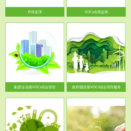
率达...
环境监理
VOCs在线监测
服务范围
控
政府/园区级VOCs综合管控服务
找到
根据《石化行业挥发性有机物综
排放
合整治方案》文件要求，到2017
年，全...
集团/企业级VOCs综合管控
政府/园区级VOCs综合管控服务
服务范围