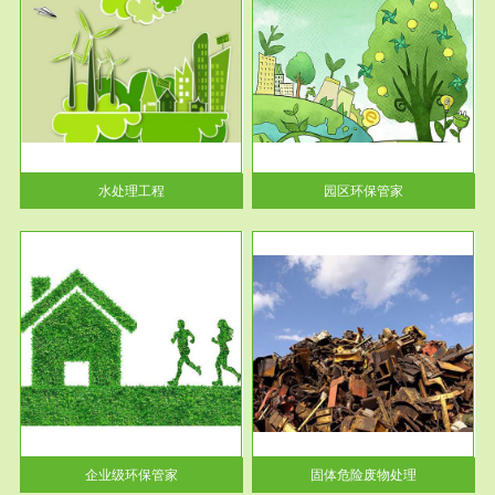
服务范围
园区环保管家
2016 年 4 月，环保部下发《关
于积极发挥环境保护作用促进供
给侧结...
水处理工程
园区环保管家
服务范围
固体危险废物处理
法情
固体废物解释：固体废物是指人
性及
们在生产建设、日常生活和其他
活动中...
企业级环保管家
固体危险废物处理