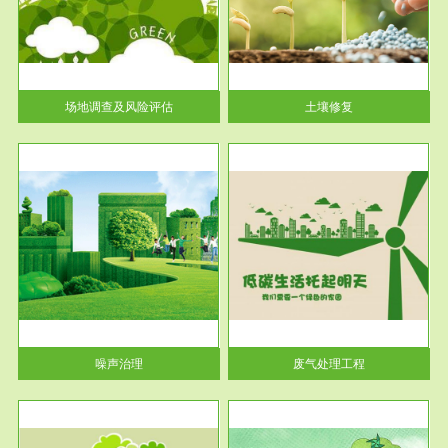
土壤修复
关停
或者
场地调查及风险评估
土壤修复
服务范围
废气处理工程
噪声治理
废气处理工程