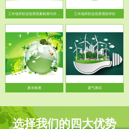
解工
-通过质谱分析等多种手段明确
与浓
工作场...
工作场所职业危害因素检测与评价...
工作场所职业危害现状评价
服务范围
废气测试
工厂
检测范围工业废气检测包括有机
水、
废气和无机废气。有机废气主要
包括...
废水检测
废气测试
选择我们的四大优势