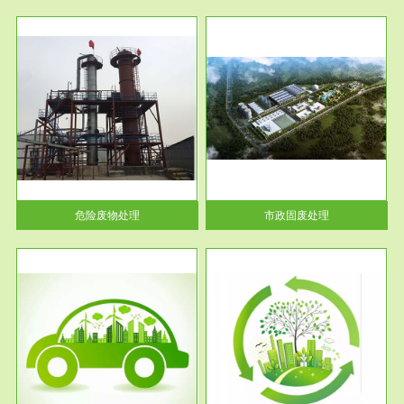
服务范围
市政固废处理
人民
蔚蓝生态环境科技所从事的市政
》的
废物处理业务包括市政废物的处
理处...
危险废物处理
市政固废处理
服务范围
与评
工作场所职业危害现状评价
【现状评价意义】：具体因素---