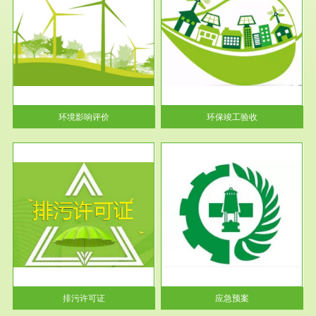
服务范围
环保竣工验收
护
根据《建设项目环境保护管理条
利
例》第十七条 编制环境影响报
告书、...
环境影响评价
环保竣工验收
服务范围
应急预案
许可
根据《中华人民共和国环境保护
环境
法》第十九条 企业事业单位应
当按照...
排污许可证
应急预案