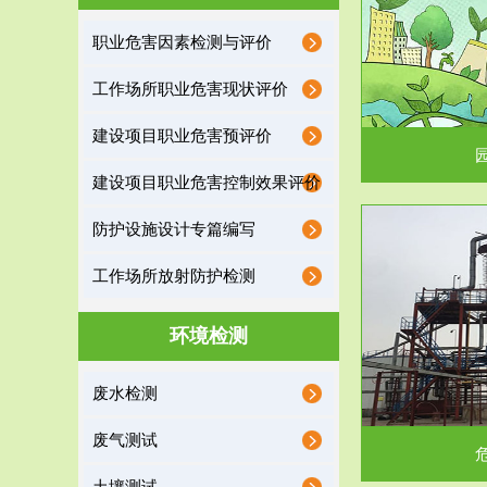
园区环保管家
职业危害因素检测与评价
2016 年 4 月，环保部下发《关于积极发挥环境
排污许可证作
工作场所职业危害现状评价
保护作用促进供给侧结...
据
建设项目职业危害预评价
建设项目职业危害控制效果评价
防护设施设计专篇编写
服务范围
工作场所放射防护检测
危险废物处理
环境检测
危险废物解释：根据《中华人民共和国固体废物
蔚蓝生态环境
废水检测
污染防治法》的规定，危...
括
废气测试