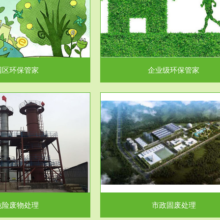
企业级环保管家
固体危险废物处理
为企业环保执法情况的一个重要依
固体废物解释：固体废物是指人们
，其必要性及合规性...
日常生活和其他活动中..
园区环保管家
企业级环保管家
服务范围
服务范围
市政固废处理
工作场所职业危害因素检测与评
科技所从事的市政废物处理业务包
【检测评价意义】：全面了解工作
市政废物的处理处...
害因素分布与浓（强）度..
危险废物处理
市政固废处理