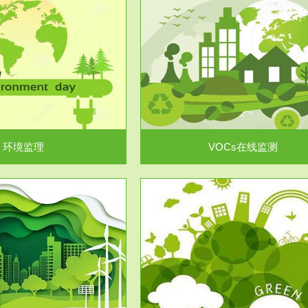
服务范围
服务范围
VOCs在线监测
集团/企业级VOCs综合管
域大气污染防治“十二五”规划》有
进行VOCs管控，首先就要找到排
机废气净化率达...
监测估算出排放量。企业..
环境监理
VOCs在线监测
服务范围
服务范围
场地调查及风险评估
土壤修复
委托，对于拟关停搬迁和拟变更土
利用方式或者土地使...