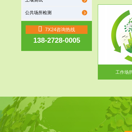
土壤测试
公共场所检测
服务范围
7X24咨询热线
138-2728-0005
工作场所职业危害现状评价
【现状评价意义】：具体因素----通过质谱分析
废水污水检测
等多种手段明确工作场...
中
工作场