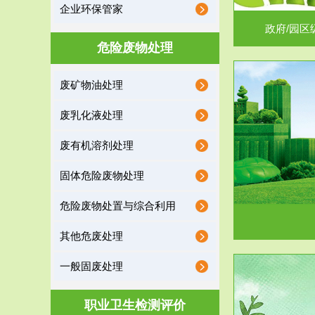
企业环保管家
政府/园区
危险废物处理
废矿物油处理
服务范围
废乳化液处理
噪声治理
废有机溶剂处理
固体危险废物处理
危险废物处置与综合利用
其他危废处理
一般固废处理
服务范围
职业卫生检测评价