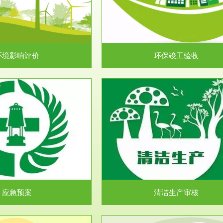
目环境保护管理条例》第十七条 编
排污许可申报咨询：（排污许可证
环境影响报告书、...
人民共和国环境保护法》..
环境影响评价
环保竣工验收
服务范围
服务范围
清洁生产审核
安全评价
民共和国清洁生产促进法》、《清
安全评价安全评价目的是查找、分
生产审核暂行办法...
程、系统、生产经营活..
应急预案
清洁生产审核