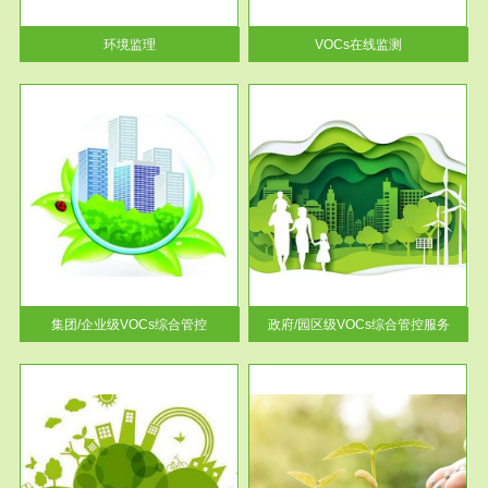
率达...
环境监理
VOCs在线监测
服务范围
控
政府/园区级VOCs综合管控服务
找到
根据《石化行业挥发性有机物综
排放
合整治方案》文件要求，到2017
年，全...
集团/企业级VOCs综合管控
政府/园区级VOCs综合管控服务
服务范围