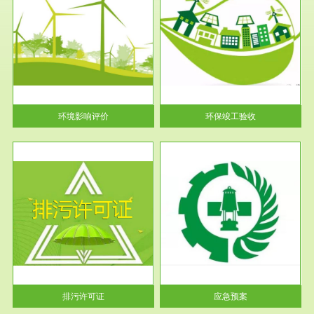
服务范围
环保竣工验收
护
根据《建设项目环境保护管理条
利
例》第十七条 编制环境影响报
告书、...
环境影响评价
环保竣工验收
服务范围
应急预案
许可
根据《中华人民共和国环境保护
环境
法》第十九条 企业事业单位应
当按照...
排污许可证
应急预案