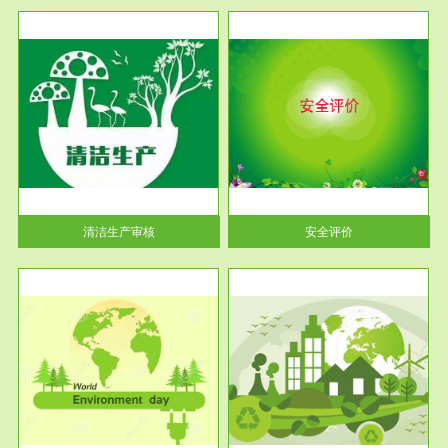
服务范围
安全评价
生产
安全评价安全评价目的是查找、
暂行
分析和预测工程、系统、生产经
营活...
清洁生产审核
安全评价
服务范围
VOCs在线监测
目环
根据《重点区域大气污染防
要辅
治“十二五”规划》有机废气净化