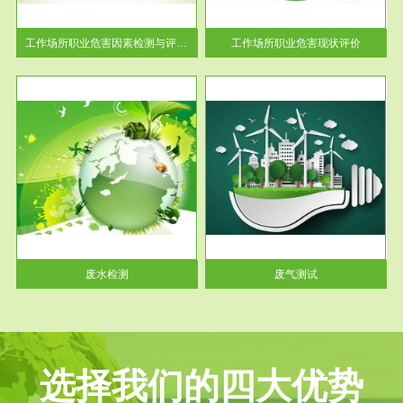
解工
-通过质谱分析等多种手段明确
与浓
工作场...
工作场所职业危害因素检测与评价...
工作场所职业危害现状评价
服务范围
废气测试
工厂
检测范围工业废气检测包括有机
水、
废气和无机废气。有机废气主要
包括...
废水检测
废气测试
选择我们的四大优势