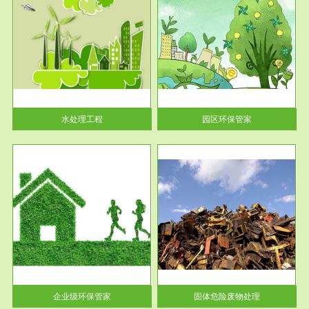
服务范围
园区环保管家
2016 年 4 月，环保部下发《关
于积极发挥环境保护作用促进供
给侧结...
水处理工程
园区环保管家
服务范围
固体危险废物处理
法情
固体废物解释：固体废物是指人
性及
们在生产建设、日常生活和其他
活动中...
企业级环保管家
固体危险废物处理