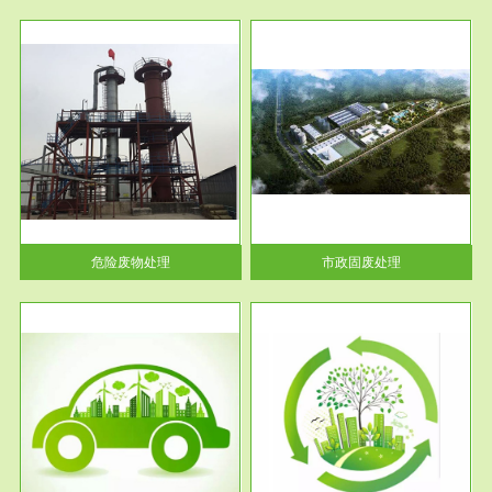
服务范围
市政固废处理
人民
蔚蓝生态环境科技所从事的市政
》的
废物处理业务包括市政废物的处
理处...
危险废物处理
市政固废处理
服务范围
与评
工作场所职业危害现状评价
【现状评价意义】：具体因素---