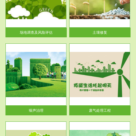
土壤修复
关停
或者
场地调查及风险评估
土壤修复
服务范围
废气处理工程
噪声治理
废气处理工程