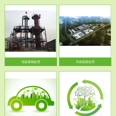
服务范围
市政固废处理
人民
蔚蓝生态环境科技所从事的市政
》的
废物处理业务包括市政废物的处
理处...
危险废物处理
市政固废处理
服务范围
与评
工作场所职业危害现状评价
【现状评价意义】：具体因素---