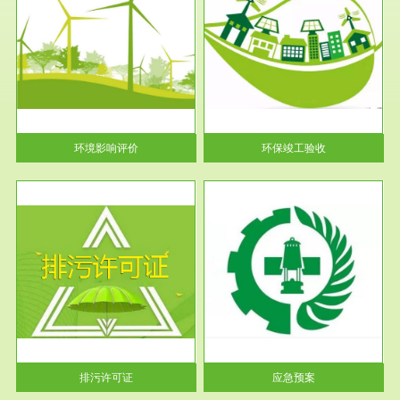
服务范围
环保竣工验收
护
根据《建设项目环境保护管理条
利
例》第十七条 编制环境影响报
告书、...
环境影响评价
环保竣工验收
服务范围
应急预案
许可
根据《中华人民共和国环境保护
环境
法》第十九条 企业事业单位应
当按照...
排污许可证
应急预案