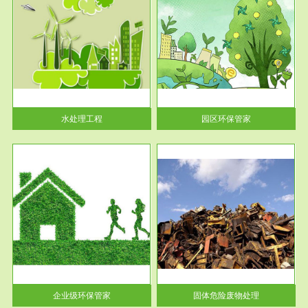
服务范围
园区环保管家
2016 年 4 月，环保部下发《关
于积极发挥环境保护作用促进供
给侧结...
水处理工程
园区环保管家
服务范围
固体危险废物处理
法情
固体废物解释：固体废物是指人
性及
们在生产建设、日常生活和其他
活动中...
企业级环保管家
固体危险废物处理