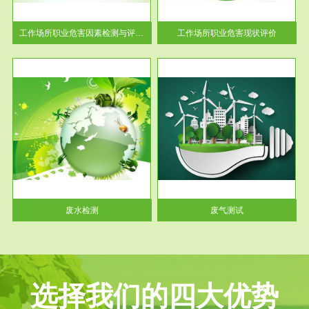
解工
-通过质谱分析等多种手段明确
与浓
工作场...
工作场所职业危害因素检测与评价...
工作场所职业危害现状评价
服务范围
废气测试
工厂
检测范围工业废气检测包括有机
水、
废气和无机废气。有机废气主要
包括...
废水检测
废气测试
选择我们的四大优势