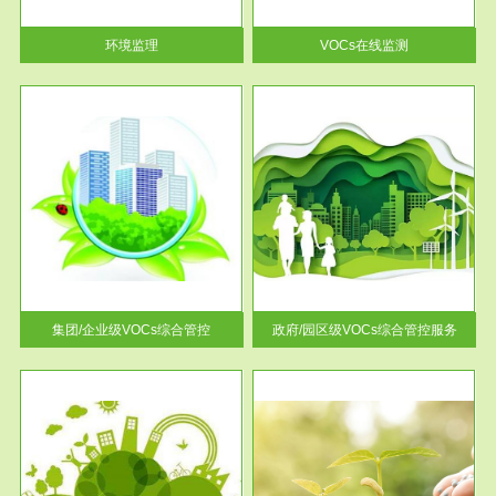
率达...
环境监理
VOCs在线监测
服务范围
控
政府/园区级VOCs综合管控服务
找到
根据《石化行业挥发性有机物综
排放
合整治方案》文件要求，到2017
年，全...
集团/企业级VOCs综合管控
政府/园区级VOCs综合管控服务
服务范围