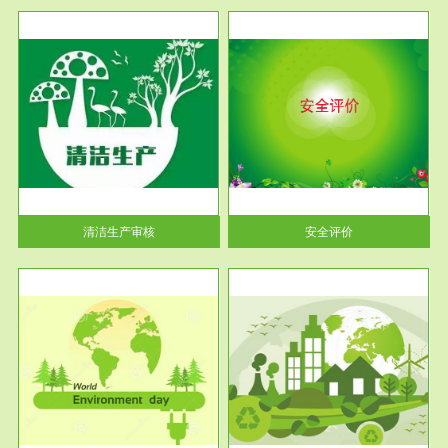
服务范围
安全评价
生产
安全评价安全评价目的是查找、
暂行
分析和预测工程、系统、生产经
营活...
清洁生产审核
安全评价
服务范围
VOCs在线监测
目环
根据《重点区域大气污染防
要辅
治“十二五”规划》有机废气净化