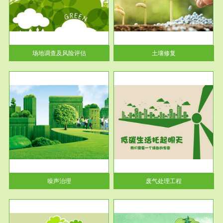
土壤修复
关停
或者
场地调查及风险评估
土壤修复
服务范围
废气处理工程
噪声治理
废气处理工程