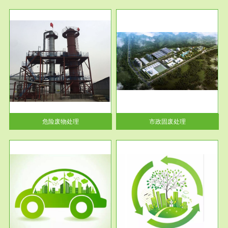
服务范围
市政固废处理
人民
蔚蓝生态环境科技所从事的市政
》的
废物处理业务包括市政废物的处
理处...
危险废物处理
市政固废处理
服务范围
与评
工作场所职业危害现状评价
【现状评价意义】：具体因素---