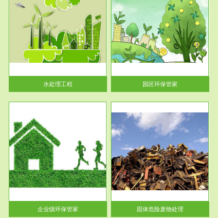
服务范围
园区环保管家
2016 年 4 月，环保部下发《关
于积极发挥环境保护作用促进供
给侧结...
水处理工程
园区环保管家
服务范围
固体危险废物处理
法情
固体废物解释：固体废物是指人
性及
们在生产建设、日常生活和其他
活动中...
企业级环保管家
固体危险废物处理