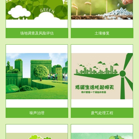
土壤修复
关停
或者
场地调查及风险评估
土壤修复
服务范围
废气处理工程
噪声治理
废气处理工程