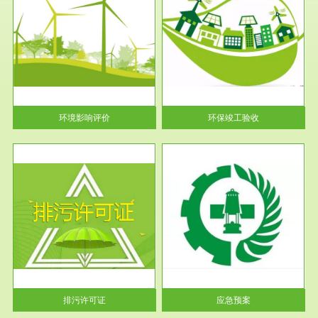
服务范围
环保竣工验收
护
根据《建设项目环境保护管理条
利
例》第十七条 编制环境影响报
告书、...
环境影响评价
环保竣工验收
服务范围
应急预案
许可
根据《中华人民共和国环境保护
环境
法》第十九条 企业事业单位应
当按照...
排污许可证
应急预案