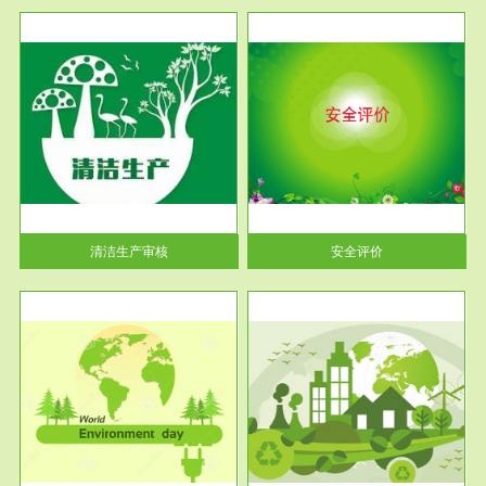
服务范围
安全评价
生产
安全评价安全评价目的是查找、
暂行
分析和预测工程、系统、生产经
营活...
清洁生产审核
安全评价
服务范围
VOCs在线监测
目环
根据《重点区域大气污染防
要辅
治“十二五”规划》有机废气净化