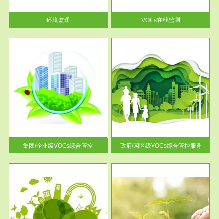
率达...
环境监理
VOCs在线监测
服务范围
控
政府/园区级VOCs综合管控服务
找到
根据《石化行业挥发性有机物综
排放
合整治方案》文件要求，到2017
年，全...
集团/企业级VOCs综合管控
政府/园区级VOCs综合管控服务
服务范围