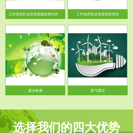
解工
-通过质谱分析等多种手段明确
与浓
工作场...
工作场所职业危害因素检测与评价...
工作场所职业危害现状评价
服务范围
废气测试
工厂
检测范围工业废气检测包括有机
水、
废气和无机废气。有机废气主要
包括...
废水检测
废气测试
选择我们的四大优势