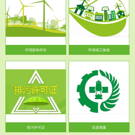
服务范围
环保竣工验收
护
根据《建设项目环境保护管理条
利
例》第十七条 编制环境影响报
告书、...
环境影响评价
环保竣工验收
服务范围
应急预案
许可
根据《中华人民共和国环境保护
环境
法》第十九条 企业事业单位应
当按照...
排污许可证
应急预案