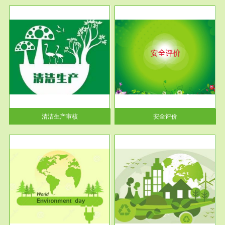
服务范围
安全评价
生产
安全评价安全评价目的是查找、
暂行
分析和预测工程、系统、生产经
营活...
清洁生产审核
安全评价
服务范围
VOCs在线监测
目环
根据《重点区域大气污染防
要辅
治“十二五”规划》有机废气净化