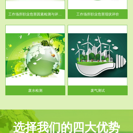
解工
-通过质谱分析等多种手段明确
与浓
工作场...
工作场所职业危害因素检测与评价...
工作场所职业危害现状评价
服务范围
废气测试
工厂
检测范围工业废气检测包括有机
水、
废气和无机废气。有机废气主要
包括...
废水检测
废气测试
选择我们的四大优势