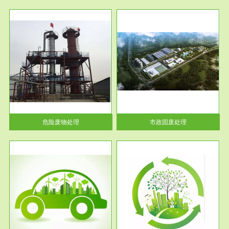
服务范围
市政固废处理
人民
蔚蓝生态环境科技所从事的市政
》的
废物处理业务包括市政废物的处
理处...
危险废物处理
市政固废处理
服务范围
与评
工作场所职业危害现状评价
【现状评价意义】：具体因素---