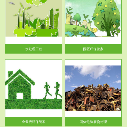
服务范围
园区环保管家
2016 年 4 月，环保部下发《关
于积极发挥环境保护作用促进供
给侧结...
水处理工程
园区环保管家
服务范围
固体危险废物处理
法情
固体废物解释：固体废物是指人
性及
们在生产建设、日常生活和其他
活动中...
企业级环保管家
固体危险废物处理