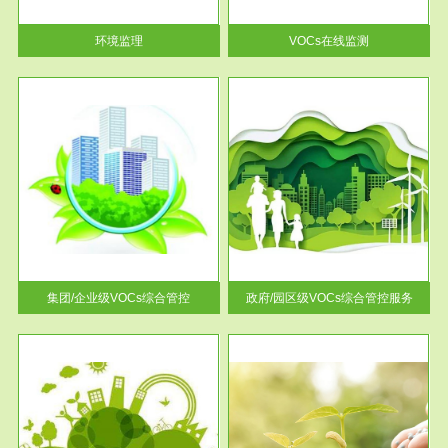
率达...
环境监理
VOCs在线监测
服务范围
控
政府/园区级VOCs综合管控服务
找到
根据《石化行业挥发性有机物综
排放
合整治方案》文件要求，到2017
年，全...
集团/企业级VOCs综合管控
政府/园区级VOCs综合管控服务
服务范围