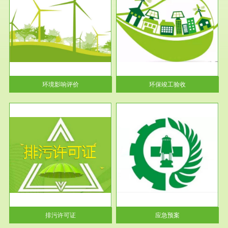
服务范围
环保竣工验收
护
根据《建设项目环境保护管理条
利
例》第十七条 编制环境影响报
告书、...
环境影响评价
环保竣工验收
服务范围
应急预案
许可
根据《中华人民共和国环境保护
环境
法》第十九条 企业事业单位应
当按照...
排污许可证
应急预案