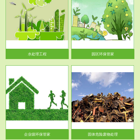
服务范围
园区环保管家
2016 年 4 月，环保部下发《关
于积极发挥环境保护作用促进供
给侧结...
水处理工程
园区环保管家
服务范围
固体危险废物处理
法情
固体废物解释：固体废物是指人
性及
们在生产建设、日常生活和其他
活动中...
企业级环保管家
固体危险废物处理