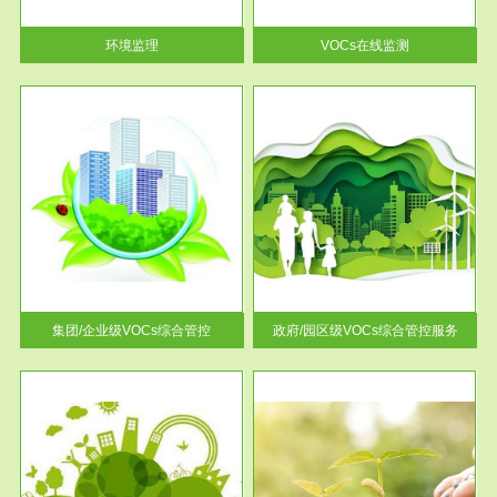
率达...
环境监理
VOCs在线监测
服务范围
控
政府/园区级VOCs综合管控服务
找到
根据《石化行业挥发性有机物综
排放
合整治方案》文件要求，到2017
年，全...
集团/企业级VOCs综合管控
政府/园区级VOCs综合管控服务
服务范围