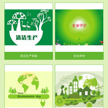
服务范围
安全评价
生产
安全评价安全评价目的是查找、
暂行
分析和预测工程、系统、生产经
营活...
清洁生产审核
安全评价
服务范围
VOCs在线监测
目环
根据《重点区域大气污染防
要辅
治“十二五”规划》有机废气净化