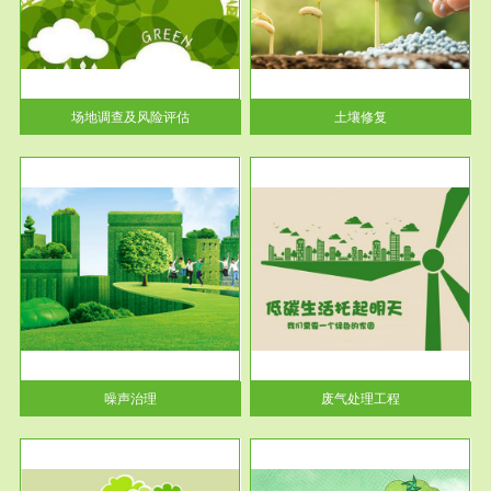
土壤修复
关停
或者
场地调查及风险评估
土壤修复
服务范围
废气处理工程
噪声治理
废气处理工程