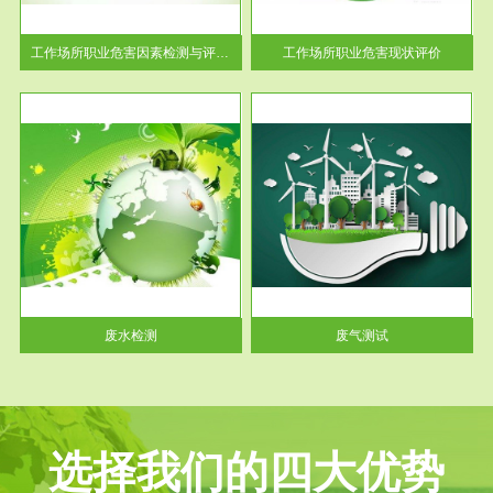
解工
-通过质谱分析等多种手段明确
与浓
工作场...
工作场所职业危害因素检测与评价...
工作场所职业危害现状评价
服务范围
废气测试
工厂
检测范围工业废气检测包括有机
水、
废气和无机废气。有机废气主要
包括...
废水检测
废气测试
选择我们的四大优势