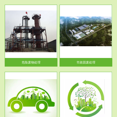
服务范围
市政固废处理
人民
蔚蓝生态环境科技所从事的市政
》的
废物处理业务包括市政废物的处
理处...
危险废物处理
市政固废处理
服务范围
与评
工作场所职业危害现状评价
【现状评价意义】：具体因素---