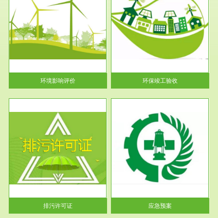
服务范围
环保竣工验收
护
根据《建设项目环境保护管理条
利
例》第十七条 编制环境影响报
告书、...
环境影响评价
环保竣工验收
服务范围
应急预案
许可
根据《中华人民共和国环境保护
环境
法》第十九条 企业事业单位应
当按照...
排污许可证
应急预案