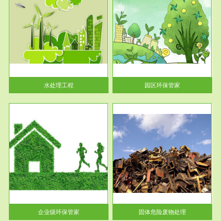
服务范围
园区环保管家
2016 年 4 月，环保部下发《关
于积极发挥环境保护作用促进供
给侧结...
水处理工程
园区环保管家
服务范围
固体危险废物处理
法情
固体废物解释：固体废物是指人
性及
们在生产建设、日常生活和其他
活动中...
企业级环保管家
固体危险废物处理