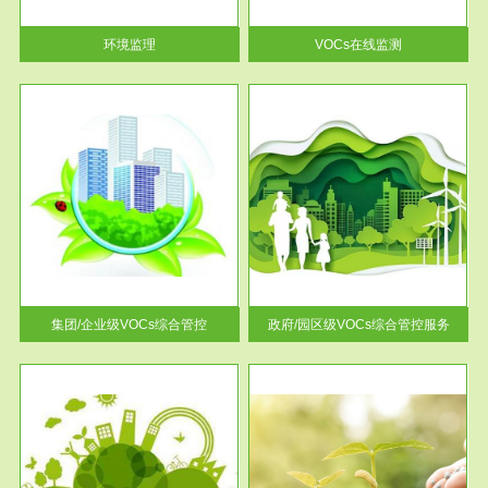
率达...
环境监理
VOCs在线监测
服务范围
控
政府/园区级VOCs综合管控服务
找到
根据《石化行业挥发性有机物综
排放
合整治方案》文件要求，到2017
年，全...
集团/企业级VOCs综合管控
政府/园区级VOCs综合管控服务
服务范围