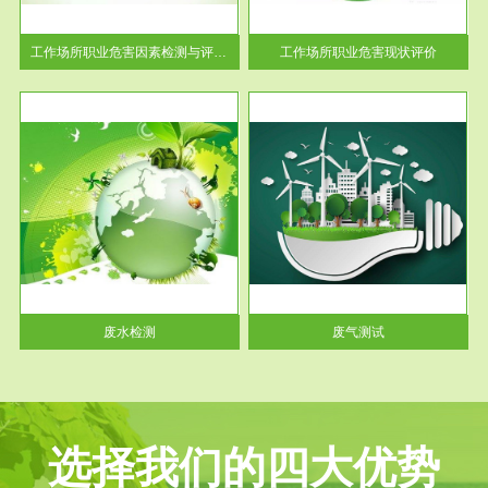
解工
-通过质谱分析等多种手段明确
与浓
工作场...
工作场所职业危害因素检测与评价...
工作场所职业危害现状评价
服务范围
废气测试
工厂
检测范围工业废气检测包括有机
水、
废气和无机废气。有机废气主要
包括...
废水检测
废气测试
选择我们的四大优势