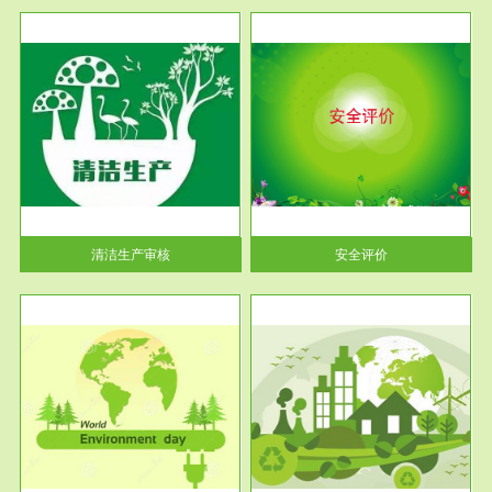
服务范围
安全评价
生产
安全评价安全评价目的是查找、
暂行
分析和预测工程、系统、生产经
营活...
清洁生产审核
安全评价
服务范围
VOCs在线监测
目环
根据《重点区域大气污染防
要辅
治“十二五”规划》有机废气净化