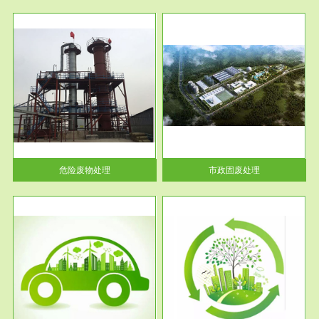
服务范围
市政固废处理
人民
蔚蓝生态环境科技所从事的市政
》的
废物处理业务包括市政废物的处
理处...
危险废物处理
市政固废处理
服务范围
与评
工作场所职业危害现状评价
【现状评价意义】：具体因素---