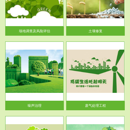
土壤修复
关停
或者
场地调查及风险评估
土壤修复
服务范围
废气处理工程
噪声治理
废气处理工程